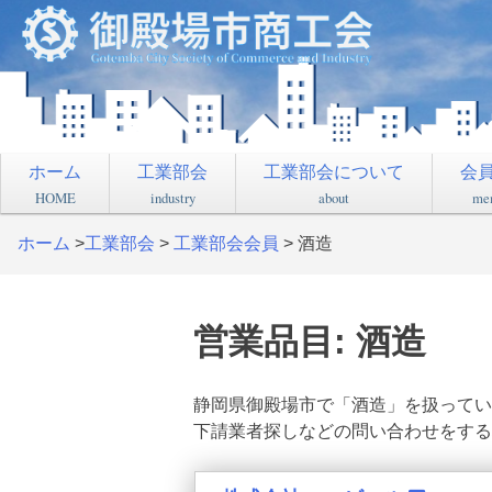
S
k
i
p
t
o
ホーム
工業部会
工業部会について
会
c
o
HOME
industry
about
me
n
ホーム
>
工業部会
>
工業部会会員
>
酒造
t
e
n
t
営業品目:
酒造
静岡県御殿場市で「酒造」を扱ってい
下請業者探しなどの問い合わせをする