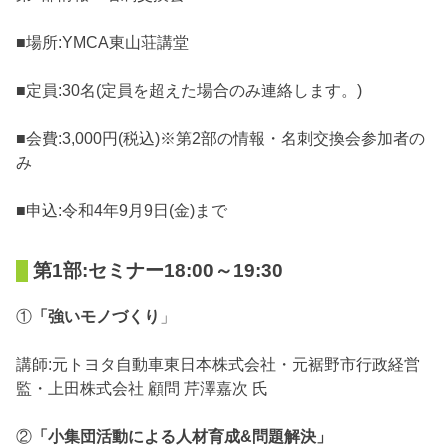
■場所:YMCA東山荘講堂
■定員:30名(定員を超えた場合のみ連絡します。)
■会費:3,000円(税込)※第2部の情報・名刺交換会参加者の
み
■申込:令和4年9月9日(金)まで
第1部:セミナー18:00～19:30
①
「強いモノづくり
」
講師:元トヨタ自動車東日本株式会社・元裾野市行政経営
監・上田株式会社 顧問 芹澤嘉次 氏
②
「小集団活動による人材育成&問題解決」