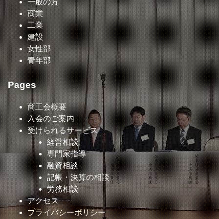
一般の方
商業
工業
建設
女性部
青年部
Pages
商工会概要
入会のご案内
受けられるサービス
経営相談
専門家指導
融資相談
記帳・決算の相談
労務相談
アクセス
プライバシーポリシー