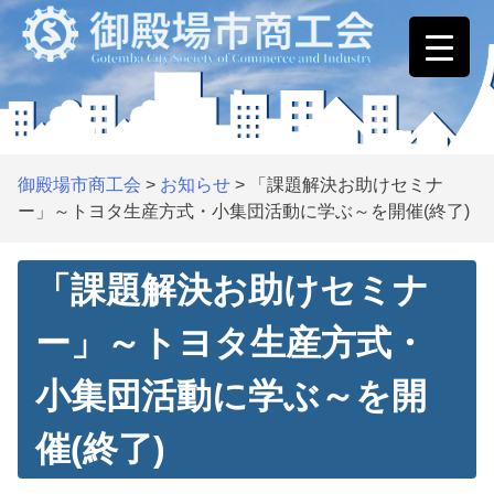
Skip
to
content
御殿場市商工会
>
お知らせ
>
「課題解決お助けセミナ
ー」～トヨタ生産方式・小集団活動に学ぶ～を開催(終了)
「課題解決お助けセミナ
ー」～トヨタ生産方式・
小集団活動に学ぶ～を開
催(終了)