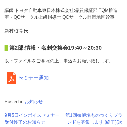
講師 トヨタ自動車東日本株式会社:品質保証部 TQM推進
室・QCサークル上級指導士 QCサークル静岡地区幹事
新村昭博 氏
第2部:情報・名刺交換会19:40～20:30
以下ファイルをご参照の上、申込をお願い致します。
セミナー通知
Posted in
お知らせ
投
9月5日インボイスセミナー
第1回御殿場ものづくりブラ
受付終了のお知らせ
ンドを募集します!(終了)(次
稿