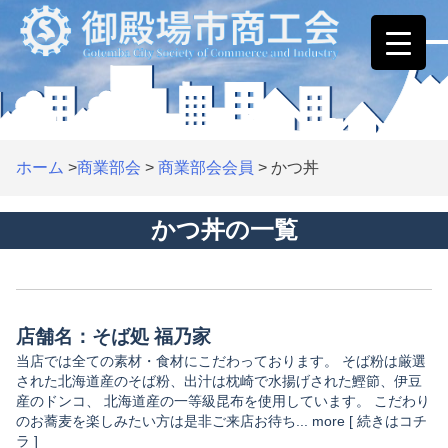
Skip
to
content
ホーム
>
商業部会
>
商業部会会員
>
かつ丼
かつ丼の一覧
店舗名：そば処 福乃家
当店では全ての素材・食材にこだわっております。 そば粉は厳選
された北海道産のそば粉、出汁は枕崎で水揚げされた鰹節、伊豆
産のドンコ、 北海道産の一等級昆布を使用しています。 こだわり
のお蕎麦を楽しみたい方は是非ご来店お待ち... more [ 続きはコチ
ラ ]