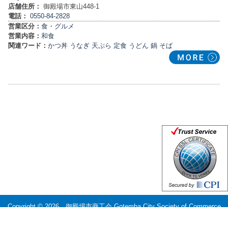
店舗住所：
御殿場市東山448-1
電話：
0550-84-2828
営業区分：
食・グルメ
営業内容：
和食
関連ワード：
かつ丼
うなぎ
天ぷら
定食
うどん
鍋
そば
Copyright © 2026
御殿場市商工会 Gotemba City Society of Commerce
and Industry
All Rights Reserved.